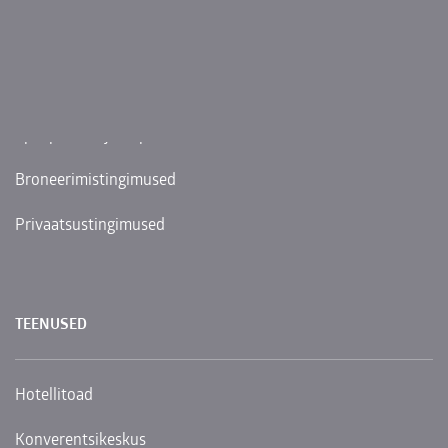
Hotellimajutuse broneerimine
Spaahoolitsuste aegade broneerimine
Restoran NOOT laua reserveerimine
Spaapaketid ja eripakkumised
Broneerimistingimused
Privaatsustingimused
TEENUSED
Hotellitoad
Konverentsikeskus